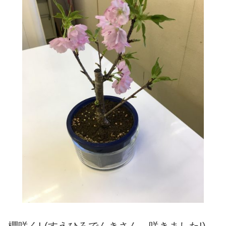
櫻咲く! (すえひろでんきさん、咲きました!)