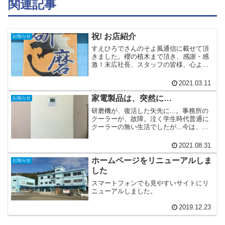
関連記事
祝! お店紹介
お知らせ
すえひろでさんのそよ風通信に載せて頂
きました。櫻の植木まで頂き、感謝・感
激！末広社長、スタッフの皆様、心より
御礼申し上げます。
2021.03.11
家電製品は、突然に…
お知らせ
研磨機が、復活した矢先に...。事務所の
クーラーが、故障。泣く学生時代普通に
クーラーの無い生活でしたが...今は、無
理です。仮修理で、何とか復旧しクーラ
ーの有難味をかみしめてます。
2021.08.31
ホームページをリニューアルしま
お知らせ
した
スマートフォンでも見やすいサイトにリ
ニューアルしました。
2019.12.23